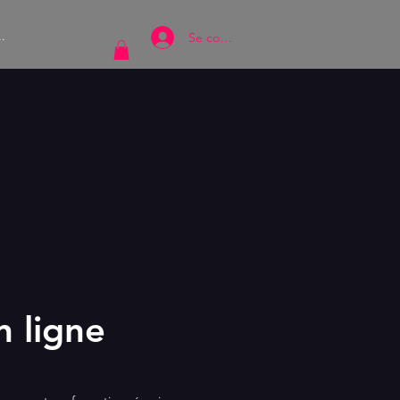
..
Se connecter
n ligne