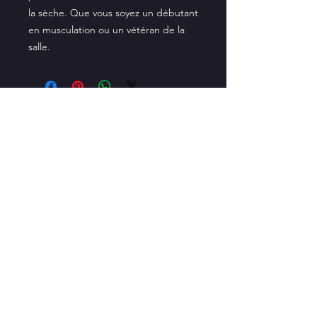
la sèche. Que vous soyez un débutant
en musculation ou un vétéran de la
salle.
Politique de cookies
Mentions légales
Politique de confidentialité
© 2023 by
jessierodrag
&
Craftbynight